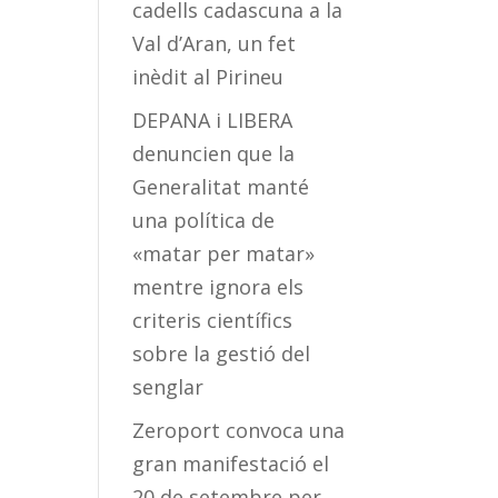
cadells cadascuna a la
Val d’Aran, un fet
inèdit al Pirineu
DEPANA i LIBERA
denuncien que la
Generalitat manté
una política de
«matar per matar»
mentre ignora els
criteris científics
sobre la gestió del
senglar
Zeroport convoca una
gran manifestació el
20 de setembre per