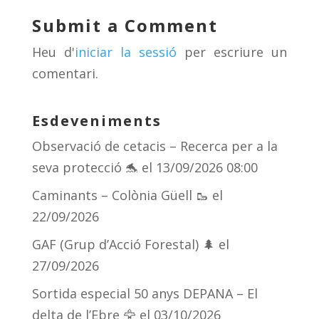
y
d
a
ar
Submit a Comment
s
m
te
Heu d'
iniciar la sessió
per escriure un
ix
comentari.
Esdeveniments
Observació de cetacis – Recerca per a la
seva protecció 🐬
el 13/09/2026 08:00
Caminants – Colònia Güell 🥾
el
22/09/2026
GAF (Grup d’Acció Forestal) 🌲
el
27/09/2026
Sortida especial 50 anys DEPANA – El
delta de l’Ebre 🦅
el 03/10/2026