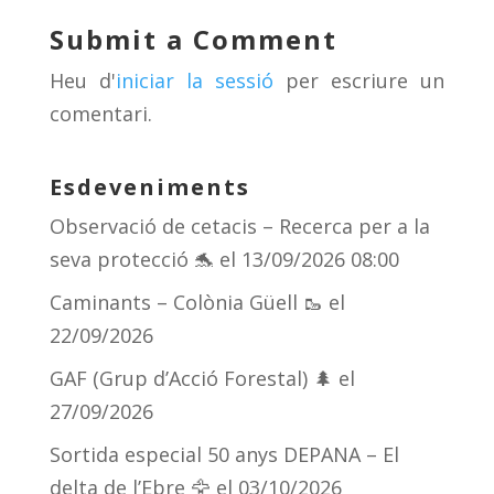
y
d
a
ar
Submit a Comment
s
m
te
Heu d'
iniciar la sessió
per escriure un
ix
comentari.
Esdeveniments
Observació de cetacis – Recerca per a la
seva protecció 🐬
el 13/09/2026 08:00
Caminants – Colònia Güell 🥾
el
22/09/2026
GAF (Grup d’Acció Forestal) 🌲
el
27/09/2026
Sortida especial 50 anys DEPANA – El
delta de l’Ebre 🦅
el 03/10/2026