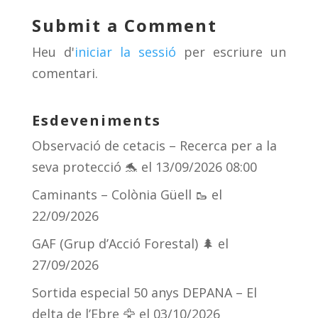
y
d
a
ar
Submit a Comment
s
m
te
Heu d'
iniciar la sessió
per escriure un
ix
comentari.
Esdeveniments
Observació de cetacis – Recerca per a la
seva protecció 🐬
el 13/09/2026 08:00
Caminants – Colònia Güell 🥾
el
22/09/2026
GAF (Grup d’Acció Forestal) 🌲
el
27/09/2026
Sortida especial 50 anys DEPANA – El
delta de l’Ebre 🦅
el 03/10/2026