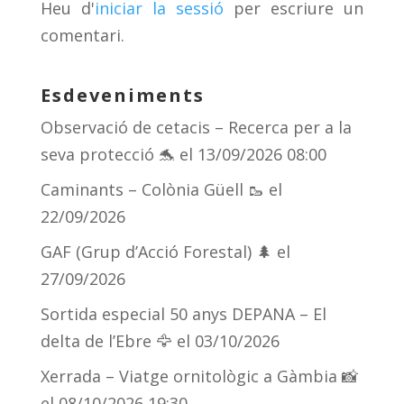
Heu d'
iniciar la sessió
per escriure un
ix
comentari.
Esdeveniments
Observació de cetacis – Recerca per a la
seva protecció 🐬
el 13/09/2026 08:00
Caminants – Colònia Güell 🥾
el
22/09/2026
GAF (Grup d’Acció Forestal) 🌲
el
27/09/2026
Sortida especial 50 anys DEPANA – El
delta de l’Ebre 🦅
el 03/10/2026
Xerrada – Viatge ornitològic a Gàmbia 📸
el 08/10/2026 19:30