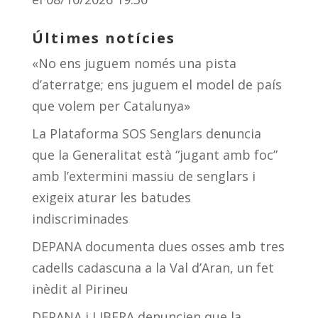
Últimes notícies
«No ens juguem només una pista
d’aterratge; ens juguem el model de país
que volem per Catalunya»
La Plataforma SOS Senglars denuncia
que la Generalitat està “jugant amb foc”
amb l’extermini massiu de senglars i
exigeix aturar les batudes
indiscriminades
DEPANA documenta dues osses amb tres
cadells cadascuna a la Val d’Aran, un fet
inèdit al Pirineu
DEPANA i LIBERA denuncien que la