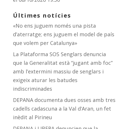
Últimes notícies
«No ens juguem només una pista
d’aterratge; ens juguem el model de país
que volem per Catalunya»
La Plataforma SOS Senglars denuncia
que la Generalitat està “jugant amb foc”
amb l’extermini massiu de senglars i
exigeix aturar les batudes
indiscriminades
DEPANA documenta dues osses amb tres
cadells cadascuna a la Val d’Aran, un fet
inèdit al Pirineu
DEPANA i LIBERA denuncien que la