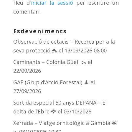
Heu d'
iniciar la sessió
per escriure un
ix
comentari.
Esdeveniments
Observació de cetacis – Recerca per a la
seva protecció 🐬
el 13/09/2026 08:00
Caminants – Colònia Güell 🥾
el
22/09/2026
GAF (Grup d’Acció Forestal) 🌲
el
27/09/2026
Sortida especial 50 anys DEPANA – El
delta de l’Ebre 🦅
el 03/10/2026
Xerrada – Viatge ornitològic a Gàmbia 📸
el 08/10/2026 19:30