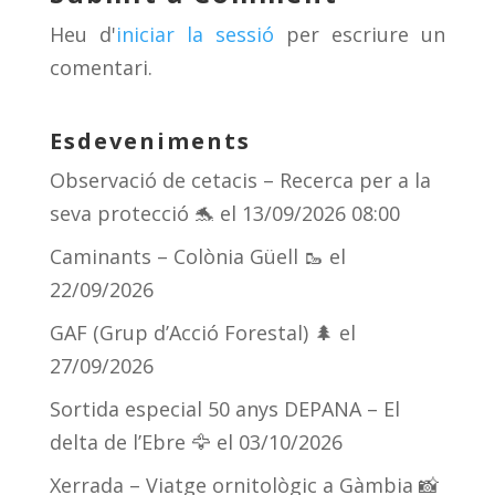
s
m
te
Heu d'
iniciar la sessió
per escriure un
ix
comentari.
Esdeveniments
Observació de cetacis – Recerca per a la
seva protecció 🐬
el 13/09/2026 08:00
Caminants – Colònia Güell 🥾
el
22/09/2026
GAF (Grup d’Acció Forestal) 🌲
el
27/09/2026
Sortida especial 50 anys DEPANA – El
delta de l’Ebre 🦅
el 03/10/2026
Xerrada – Viatge ornitològic a Gàmbia 📸