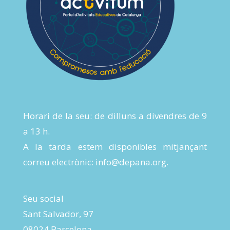
Horari de la seu: de dilluns a divendres de 9
a 13 h.
A la tarda estem disponibles mitjançant
correu electrònic:
info@depana.org
.
Seu social
Sant Salvador, 97
08024 Barcelona