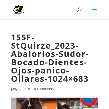
155F-
StQuirze_2023-
Abalorios-Sudor-
Bocado-Dientes-
Ojos-panico-
Ollares-1024×683
juny 2, 2026
|
0 comments