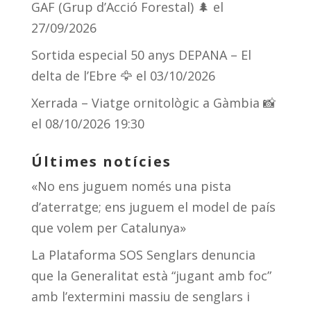
GAF (Grup d’Acció Forestal) 🌲
el
27/09/2026
Sortida especial 50 anys DEPANA – El
delta de l’Ebre 🦅
el 03/10/2026
Xerrada – Viatge ornitològic a Gàmbia 📸
el 08/10/2026 19:30
Últimes notícies
«No ens juguem només una pista
d’aterratge; ens juguem el model de país
que volem per Catalunya»
La Plataforma SOS Senglars denuncia
que la Generalitat està “jugant amb foc”
amb l’extermini massiu de senglars i