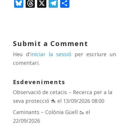
Bl
T
X
T
C
u
h
el
o
e
re
e
m
sk
a
gr
p
y
d
a
ar
Submit a Comment
s
m
te
Heu d'
iniciar la sessió
per escriure un
ix
comentari.
Esdeveniments
Observació de cetacis – Recerca per a la
seva protecció 🐬
el 13/09/2026 08:00
Caminants – Colònia Güell 🥾
el
22/09/2026