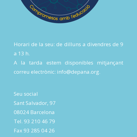
Horari de la seu: de dilluns a divendres de 9
a 13 h.
A la tarda estem disponibles mitjançant
correu electrònic:
info@depana.org
.
Seu social
Sant Salvador, 97
08024 Barcelona
Tel. 93 210 46 79
Fax 93 285 04 26