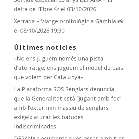
delta de l’Ebre 🦅
el 03/10/2026
Xerrada – Viatge ornitològic a Gàmbia 📸
el 08/10/2026 19:30
Últimes notícies
«No ens juguem només una pista
d’aterratge; ens juguem el model de país
que volem per Catalunya»
La Plataforma SOS Senglars denuncia
que la Generalitat està “jugant amb foc”
amb l’extermini massiu de senglars i
exigeix aturar les batudes
indiscriminades
DEPANA documenta dues osses amb tres