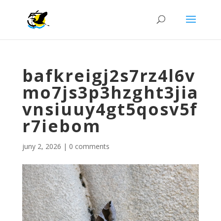
bafkreigj2s7rz4l6v
mo7js3p3hzght3jia
vnsiuuy4gt5qosv5f
r7iebom
juny 2, 2026
|
0 comments