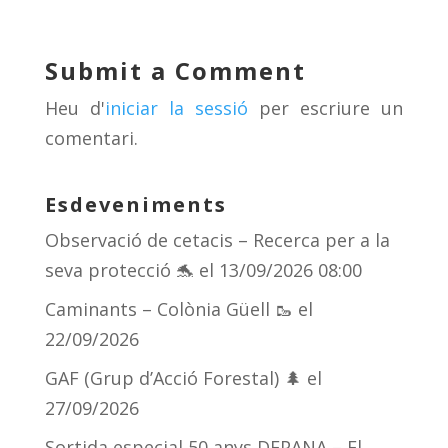
sk
a
gr
p
y
d
a
ar
Submit a Comment
s
m
te
Heu d'
iniciar la sessió
per escriure un
ix
comentari.
Esdeveniments
Observació de cetacis – Recerca per a la
seva protecció 🐬
el 13/09/2026 08:00
Caminants – Colònia Güell 🥾
el
22/09/2026
GAF (Grup d’Acció Forestal) 🌲
el
27/09/2026
Sortida especial 50 anys DEPANA – El