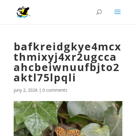
bafkreidgkye4mcx
thmixyj4xr2ugcca
ahcbeiwnuufbjto2
aktl75lpqli
juny 2, 2026
|
0 comments