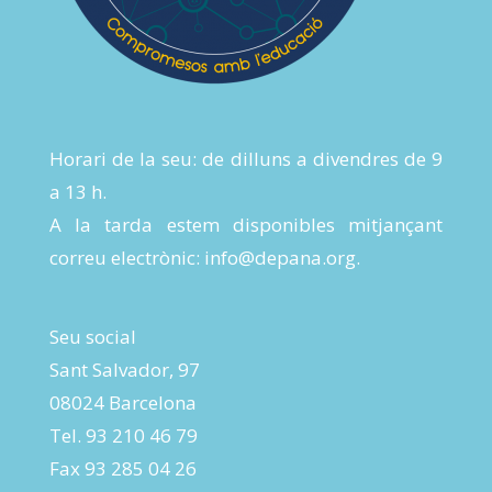
Horari de la seu: de dilluns a divendres de 9
a 13 h.
A la tarda estem disponibles mitjançant
correu electrònic:
info@depana.org
.
Seu social
Sant Salvador, 97
08024 Barcelona
Tel. 93 210 46 79
Fax 93 285 04 26