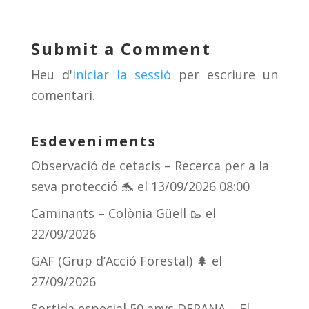
sk
a
gr
p
y
d
a
ar
Submit a Comment
s
m
te
Heu d'
iniciar la sessió
per escriure un
ix
comentari.
Esdeveniments
Observació de cetacis – Recerca per a la
seva protecció 🐬
el 13/09/2026 08:00
Caminants – Colònia Güell 🥾
el
22/09/2026
GAF (Grup d’Acció Forestal) 🌲
el
27/09/2026
Sortida especial 50 anys DEPANA – El