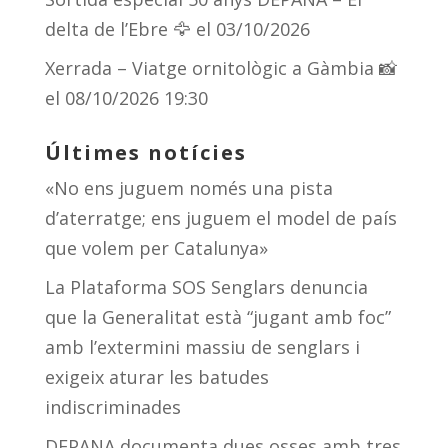
delta de l’Ebre 🦅
el 03/10/2026
Xerrada – Viatge ornitològic a Gàmbia 📸
el 08/10/2026 19:30
Últimes notícies
«No ens juguem només una pista
d’aterratge; ens juguem el model de país
que volem per Catalunya»
La Plataforma SOS Senglars denuncia
que la Generalitat està “jugant amb foc”
amb l’extermini massiu de senglars i
exigeix aturar les batudes
indiscriminades
DEPANA documenta dues osses amb tres