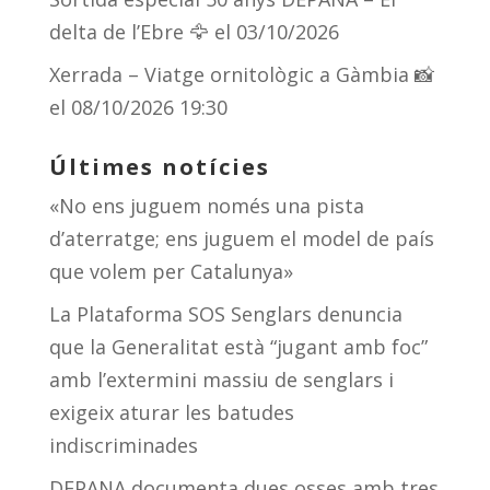
delta de l’Ebre 🦅
el 03/10/2026
Xerrada – Viatge ornitològic a Gàmbia 📸
el 08/10/2026 19:30
Últimes notícies
«No ens juguem només una pista
d’aterratge; ens juguem el model de país
que volem per Catalunya»
La Plataforma SOS Senglars denuncia
que la Generalitat està “jugant amb foc”
amb l’extermini massiu de senglars i
exigeix aturar les batudes
indiscriminades
DEPANA documenta dues osses amb tres