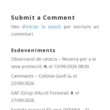
sk
a
gr
p
y
d
a
ar
Submit a Comment
s
m
te
Heu d'
iniciar la sessió
per escriure un
ix
comentari.
Esdeveniments
Observació de cetacis – Recerca per a la
seva protecció 🐬
el 13/09/2026 08:00
Caminants – Colònia Güell 🥾
el
22/09/2026
GAF (Grup d’Acció Forestal) 🌲
el
27/09/2026
Sortida especial 50 anys DEPANA – El