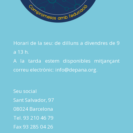
Horari de la seu: de dilluns a divendres de 9
a 13 h.
A la tarda estem disponibles mitjançant
correu electrònic:
info@depana.org
.
Seu social
Sant Salvador, 97
08024 Barcelona
Tel. 93 210 46 79
Fax 93 285 04 26