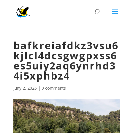
bafkreiafdkz3vsu6
kjlcl4dcsgwgpxss6
es5uiy2aq6ynrhd3
4i5xphbz4
juny 2, 2026
|
0 comments