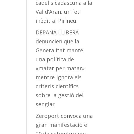
cadells cadascuna a la
Val d’Aran, un fet
inèdit al Pirineu
DEPANA i LIBERA
denuncien que la
Generalitat manté
una política de
«matar per matar»
mentre ignora els
criteris científics
sobre la gestió del
senglar
Zeroport convoca una
gran manifestació el
20 de setembre per