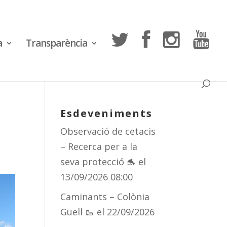
a
Transparència
Esdeveniments
Observació de cetacis
– Recerca per a la
seva protecció 🐬
el
13/09/2026 08:00
Caminants – Colònia
Güell 🥾
el 22/09/2026