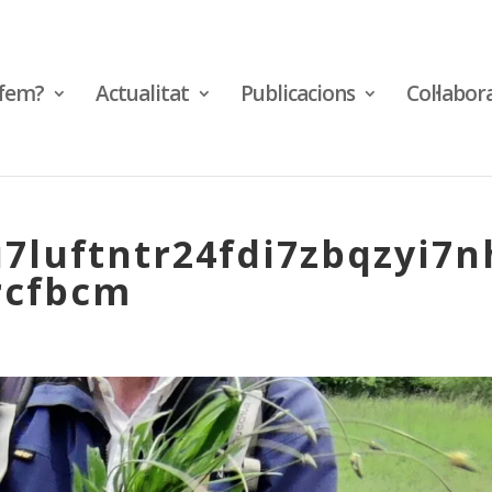
fem?
Actualitat
Publicacions
Col·labor
7luftntr24fdi7zbqzyi7n
rcfbcm