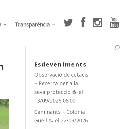
a
Transparència
h
Esdeveniments
Observació de cetacis
– Recerca per a la
seva protecció 🐬
el
13/09/2026 08:00
Caminants – Colònia
Güell 🥾
el 22/09/2026