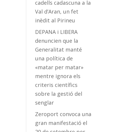
cadells cadascuna a la
Val d’Aran, un fet
inèdit al Pirineu
DEPANA i LIBERA
denuncien que la
Generalitat manté
una política de
«matar per matar»
mentre ignora els
criteris científics
sobre la gestió del
senglar
Zeroport convoca una
gran manifestació el
20 de setembre per