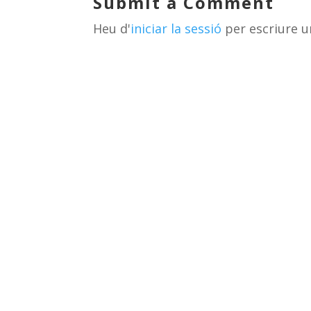
Submit a Comment
s
m
te
Heu d'
iniciar la sessió
per escriure u
ix