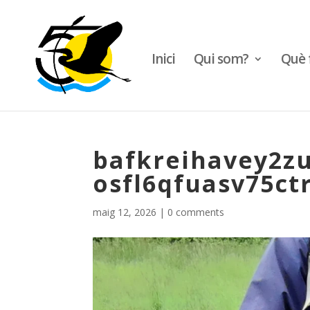
Inici
Qui som?
Què 
bafkreihavey2zu
osfl6qfuasv75ct
maig 12, 2026
|
0 comments