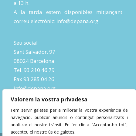
a 13 h.
A la tarda estem disponibles mitjançant
correu electrònic:
info@depana.org
.
Seu social
Sant Salvador, 97
08024 Barcelona
Tel. 93 210 46 79
Fax 93 285 04 26
info@depana.org
Valorem la vostra privadesa
Fem servir galetes per a millorar la vostra experiència de
navegació, publicar anuncis o contingut personalitzats i
analitzar el nostre trànsit. En fer clic a "Acceptar-ho tot",
accepteu el nostre ús de galetes.