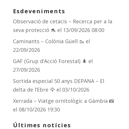
sk
a
gr
p
Esdeveniments
y
d
a
ar
Observació de cetacis – Recerca per a la
s
m
te
seva protecció 🐬
el 13/09/2026 08:00
ix
Caminants – Colònia Güell 🥾
el
22/09/2026
GAF (Grup d’Acció Forestal) 🌲
el
27/09/2026
Sortida especial 50 anys DEPANA – El
delta de l’Ebre 🦅
el 03/10/2026
Xerrada – Viatge ornitològic a Gàmbia 📸
el 08/10/2026 19:30
Últimes notícies