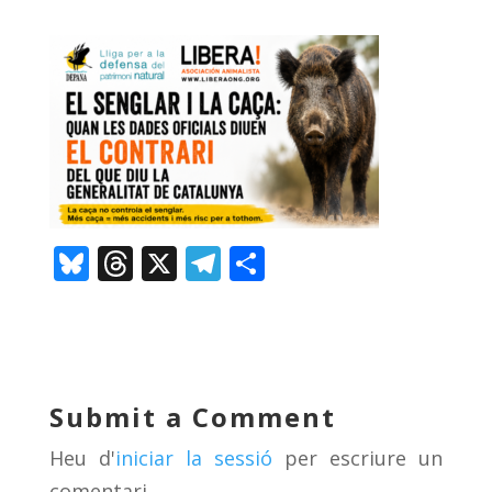
Bl
T
X
T
C
u
h
el
o
e
re
e
m
sk
a
gr
p
y
d
a
ar
Submit a Comment
s
m
te
Heu d'
iniciar la sessió
per escriure un
ix
comentari.