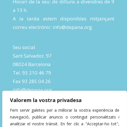
Horari de la seu: de dilluns a divendres de 9
a 13 h.
A la tarda estem disponibles mitjançant
correu electrònic:
info@depana.org
.
Seu social
Sant Salvador, 97
08024 Barcelona
Tel. 93 210 46 79
Fax 93 285 04 26
info@depana.org
Valorem la vostra privadesa
Fem servir galetes per a millorar la vostra experiència de
navegació, publicar anuncis o contingut personalitzats i
analitzar el nostre trànsit. En fer clic a "Acceptar-ho tot",