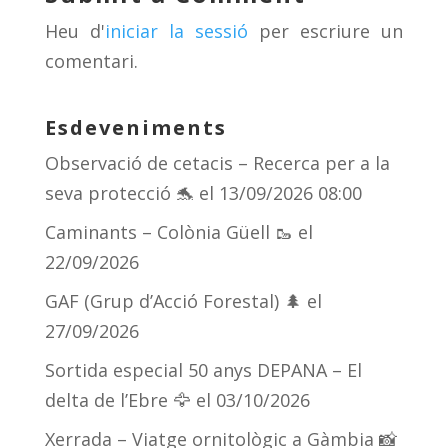
s
m
te
Heu d'
iniciar la sessió
per escriure un
ix
comentari.
Esdeveniments
Observació de cetacis – Recerca per a la
seva protecció 🐬
el 13/09/2026 08:00
Caminants – Colònia Güell 🥾
el
22/09/2026
GAF (Grup d’Acció Forestal) 🌲
el
27/09/2026
Sortida especial 50 anys DEPANA – El
delta de l’Ebre 🦅
el 03/10/2026
Xerrada – Viatge ornitològic a Gàmbia 📸