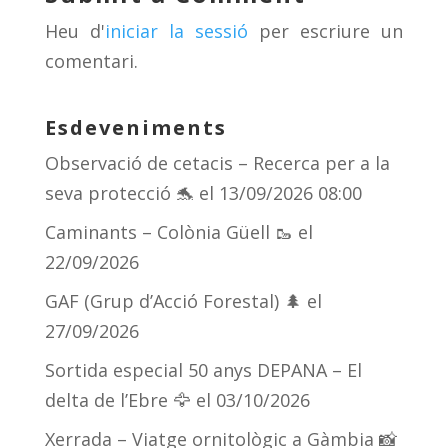
s
m
te
Heu d'
iniciar la sessió
per escriure un
ix
comentari.
Esdeveniments
Observació de cetacis – Recerca per a la
seva protecció 🐬
el 13/09/2026 08:00
Caminants – Colònia Güell 🥾
el
22/09/2026
GAF (Grup d’Acció Forestal) 🌲
el
27/09/2026
Sortida especial 50 anys DEPANA – El
delta de l’Ebre 🦅
el 03/10/2026
Xerrada – Viatge ornitològic a Gàmbia 📸