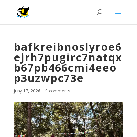
bafkreibnoslyroe6
ejrh7pugirc7natqx
b67pb466cmi4eeo
p3uzwpc73e
juny 17, 2026
|
0 comments