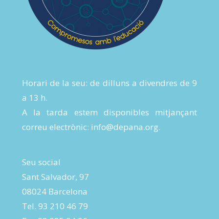
Horari de la seu: de dilluns a divendres de 9
a 13 h.
A la tarda estem disponibles mitjançant
correu electrònic:
info@depana.org
.
Seu social
Sant Salvador, 97
08024 Barcelona
Tel. 93 210 46 79