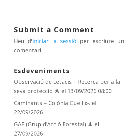
e
re
e
m
sk
a
gr
p
y
d
a
ar
Submit a Comment
s
m
te
Heu d'
iniciar la sessió
per escriure un
ix
comentari.
Esdeveniments
Observació de cetacis – Recerca per a la
seva protecció 🐬
el 13/09/2026 08:00
Caminants – Colònia Güell 🥾
el
22/09/2026
GAF (Grup d’Acció Forestal) 🌲
el
27/09/2026