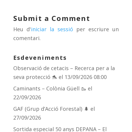
sk
a
gr
p
y
d
a
ar
Submit a Comment
s
m
te
Heu d'
iniciar la sessió
per escriure un
ix
comentari.
Esdeveniments
Observació de cetacis – Recerca per a la
seva protecció 🐬
el 13/09/2026 08:00
Caminants – Colònia Güell 🥾
el
22/09/2026
GAF (Grup d’Acció Forestal) 🌲
el
27/09/2026
Sortida especial 50 anys DEPANA – El