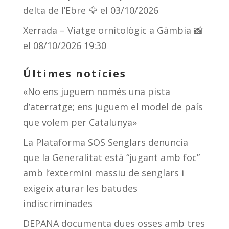
delta de l’Ebre 🦅
el 03/10/2026
Xerrada – Viatge ornitològic a Gàmbia 📸
el 08/10/2026 19:30
Últimes notícies
«No ens juguem només una pista
d’aterratge; ens juguem el model de país
que volem per Catalunya»
La Plataforma SOS Senglars denuncia
que la Generalitat està “jugant amb foc”
amb l’extermini massiu de senglars i
exigeix aturar les batudes
indiscriminades
DEPANA documenta dues osses amb tres