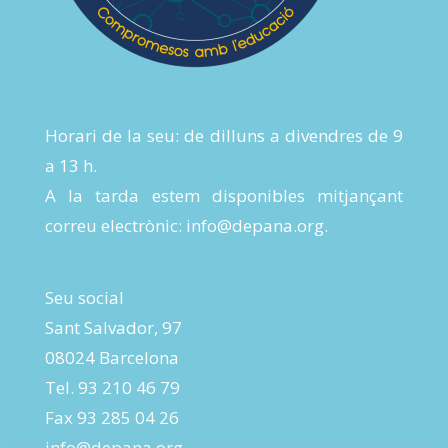
Horari de la seu: de dilluns a divendres de 9
a 13 h.
A la tarda estem disponibles mitjançant
correu electrònic:
info@depana.org
.
Seu social
Sant Salvador, 97
08024 Barcelona
Tel. 93 210 46 79
Fax 93 285 04 26
info@depana.org