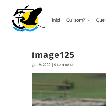
Inici
Qui som?
Què 
image125
gen. 9, 2026
|
0 comments