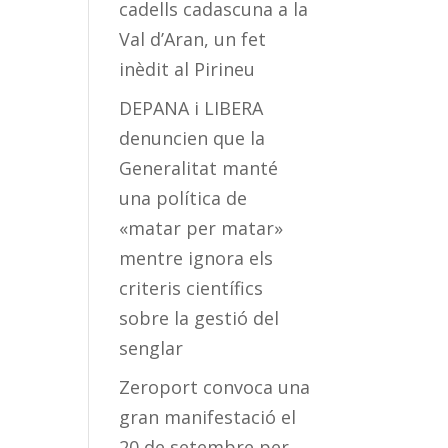
cadells cadascuna a la
Val d’Aran, un fet
inèdit al Pirineu
DEPANA i LIBERA
denuncien que la
Generalitat manté
una política de
«matar per matar»
mentre ignora els
criteris científics
sobre la gestió del
senglar
Zeroport convoca una
gran manifestació el
20 de setembre per