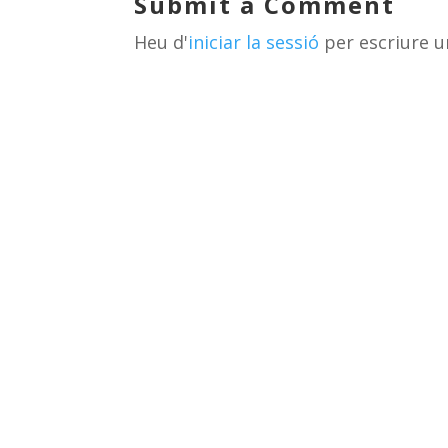
Submit a Comment
s
m
te
Heu d'
iniciar la sessió
per escriure u
ix