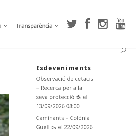
a
Transparència
Esdeveniments
Observació de cetacis
– Recerca per a la
seva protecció 🐬
el
13/09/2026 08:00
Caminants – Colònia
Güell 🥾
el 22/09/2026