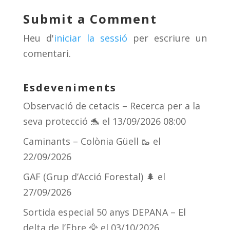
y
d
a
ar
Submit a Comment
s
m
te
Heu d'
iniciar la sessió
per escriure un
ix
comentari.
Esdeveniments
Observació de cetacis – Recerca per a la
seva protecció 🐬
el 13/09/2026 08:00
Caminants – Colònia Güell 🥾
el
22/09/2026
GAF (Grup d’Acció Forestal) 🌲
el
27/09/2026
Sortida especial 50 anys DEPANA – El
delta de l’Ebre 🦅
el 03/10/2026