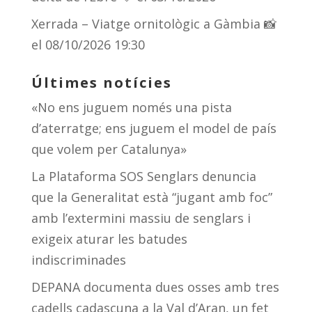
Xerrada – Viatge ornitològic a Gàmbia 📸
el 08/10/2026 19:30
Últimes notícies
«No ens juguem només una pista
d’aterratge; ens juguem el model de país
que volem per Catalunya»
La Plataforma SOS Senglars denuncia
que la Generalitat està “jugant amb foc”
amb l’extermini massiu de senglars i
exigeix aturar les batudes
indiscriminades
DEPANA documenta dues osses amb tres
cadells cadascuna a la Val d’Aran, un fet