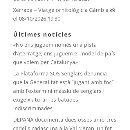
Xerrada – Viatge ornitològic a Gàmbia 📸
el 08/10/2026 19:30
Últimes notícies
«No ens juguem només una pista
d’aterratge; ens juguem el model de país
que volem per Catalunya»
La Plataforma SOS Senglars denuncia
que la Generalitat està “jugant amb foc”
amb l’extermini massiu de senglars i
exigeix aturar les batudes
indiscriminades
DEPANA documenta dues osses amb tres
cadells cadascuna a la Val d’Aran, un fet