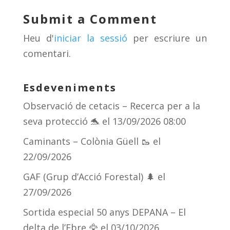
y
d
a
ar
Submit a Comment
s
m
te
Heu d'
iniciar la sessió
per escriure un
ix
comentari.
Esdeveniments
Observació de cetacis – Recerca per a la
seva protecció 🐬
el 13/09/2026 08:00
Caminants – Colònia Güell 🥾
el
22/09/2026
GAF (Grup d’Acció Forestal) 🌲
el
27/09/2026
Sortida especial 50 anys DEPANA – El
delta de l’Ebre 🦅
el 03/10/2026