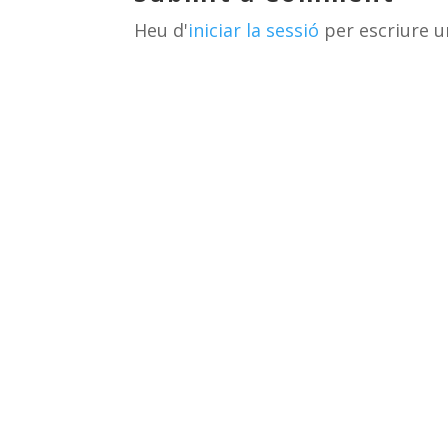
s
m
te
Heu d'
iniciar la sessió
per escriure u
ix