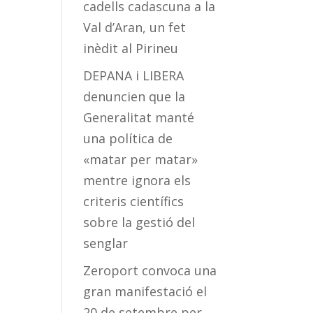
cadells cadascuna a la
Val d’Aran, un fet
inèdit al Pirineu
DEPANA i LIBERA
denuncien que la
Generalitat manté
una política de
«matar per matar»
mentre ignora els
criteris científics
sobre la gestió del
senglar
Zeroport convoca una
gran manifestació el
20 de setembre per