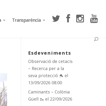
a
Transparència
Esdeveniments
Observació de cetacis
– Recerca per a la
seva protecció 🐬
el
13/09/2026 08:00
Caminants – Colònia
Güell 🥾
el 22/09/2026