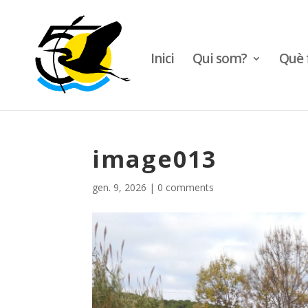
Inici
Qui som?
Què 
image013
gen. 9, 2026
|
0 comments