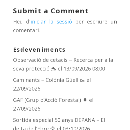
y
d
a
ar
Submit a Comment
s
m
te
Heu d'
iniciar la sessió
per escriure un
ix
comentari.
Esdeveniments
Observació de cetacis – Recerca per a la
seva protecció 🐬
el 13/09/2026 08:00
Caminants – Colònia Güell 🥾
el
22/09/2026
GAF (Grup d’Acció Forestal) 🌲
el
27/09/2026
Sortida especial 50 anys DEPANA – El
delta de l’Ebre 🦅
el 03/10/2026