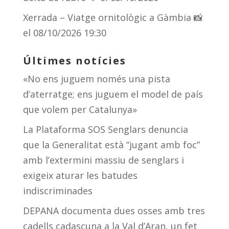
Xerrada – Viatge ornitològic a Gàmbia 📸
el 08/10/2026 19:30
Últimes notícies
«No ens juguem només una pista
d’aterratge; ens juguem el model de país
que volem per Catalunya»
La Plataforma SOS Senglars denuncia
que la Generalitat està “jugant amb foc”
amb l’extermini massiu de senglars i
exigeix aturar les batudes
indiscriminades
DEPANA documenta dues osses amb tres
cadells cadascuna a la Val d’Aran, un fet