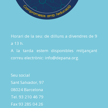
Horari de la seu: de dilluns a divendres de 9
a 13 h.
A la tarda estem disponibles mitjançant
correu electrònic:
info@depana.org
.
Seu social
Sant Salvador, 97
08024 Barcelona
Tel. 93 210 46 79
Fax 93 285 04 26