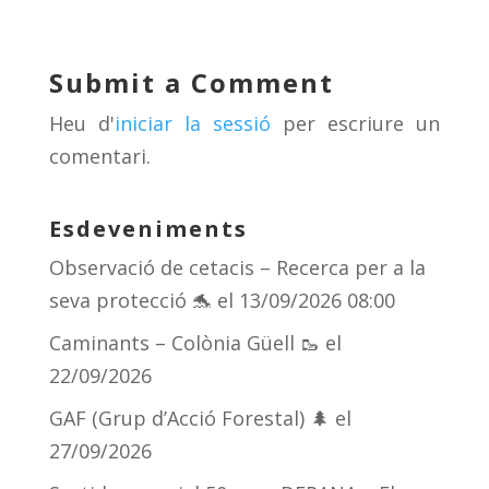
sk
a
gr
p
y
d
a
ar
Submit a Comment
s
m
te
Heu d'
iniciar la sessió
per escriure un
ix
comentari.
Esdeveniments
Observació de cetacis – Recerca per a la
seva protecció 🐬
el 13/09/2026 08:00
Caminants – Colònia Güell 🥾
el
22/09/2026
GAF (Grup d’Acció Forestal) 🌲
el
27/09/2026