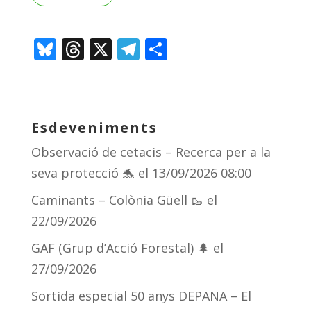
Bl
T
X
T
C
u
h
el
o
e
re
e
m
sk
a
gr
p
Esdeveniments
y
d
a
ar
Observació de cetacis – Recerca per a la
s
m
te
seva protecció 🐬
el 13/09/2026 08:00
ix
Caminants – Colònia Güell 🥾
el
22/09/2026
GAF (Grup d’Acció Forestal) 🌲
el
27/09/2026
Sortida especial 50 anys DEPANA – El