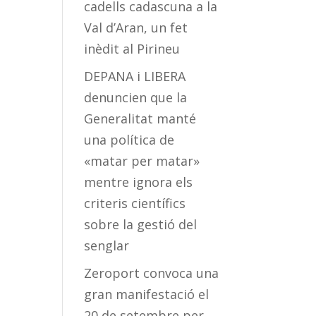
cadells cadascuna a la
Val d’Aran, un fet
inèdit al Pirineu
DEPANA i LIBERA
denuncien que la
Generalitat manté
una política de
«matar per matar»
mentre ignora els
criteris científics
sobre la gestió del
senglar
Zeroport convoca una
gran manifestació el
20 de setembre per