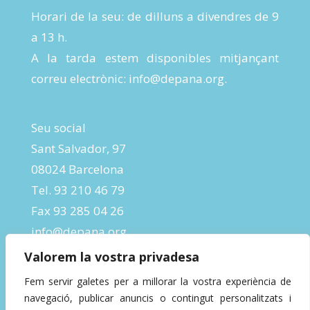
Horari de la seu: de dilluns a divendres de 9
a 13 h.
A la tarda estem disponibles mitjançant
correu electrònic:
info@depana.org
.
Seu social
Sant Salvador, 97
08024 Barcelona
Tel. 93 210 46 79
Fax 93 285 04 26
info@depana.org
Valorem la vostra privadesa
Fem servir galetes per a millorar la vostra experiència de
navegació, publicar anuncis o contingut personalitzats i