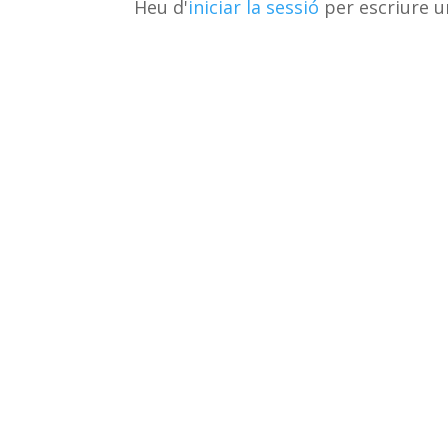
Heu d'
iniciar la sessió
per escriure u
ix