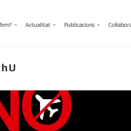
fem?
Actualitat
Publicacions
Col·labor
RhU