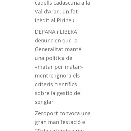
cadells cadascuna a la
Val d’Aran, un fet
inèdit al Pirineu
DEPANA i LIBERA
denuncien que la
Generalitat manté
una política de
«matar per matar»
mentre ignora els
criteris científics
sobre la gestió del
senglar
Zeroport convoca una
gran manifestació el
20 de setembre per