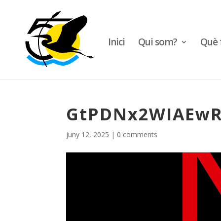
Inici
Qui som?
Què 
GtPDNx2WIAEw
juny 12, 2025
|
0 comments