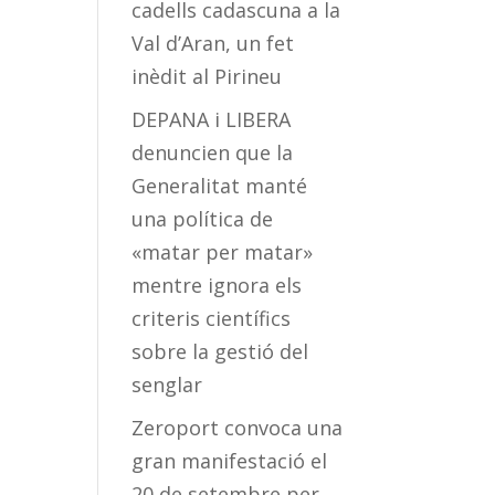
cadells cadascuna a la
Val d’Aran, un fet
inèdit al Pirineu
DEPANA i LIBERA
denuncien que la
Generalitat manté
una política de
«matar per matar»
mentre ignora els
criteris científics
sobre la gestió del
senglar
Zeroport convoca una
gran manifestació el
20 de setembre per