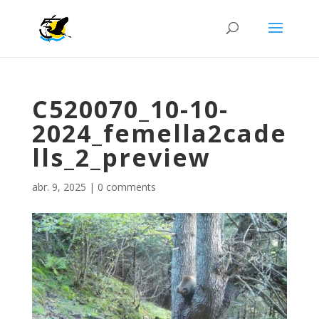
C520070_10-10-
2024_femella2cade
lls_2_preview
abr. 9, 2025
|
0 comments