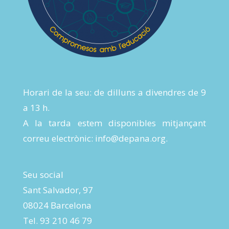
Horari de la seu: de dilluns a divendres de 9
a 13 h.
A la tarda estem disponibles mitjançant
correu electrònic:
info@depana.org
.
Seu social
Sant Salvador, 97
08024 Barcelona
Tel. 93 210 46 79