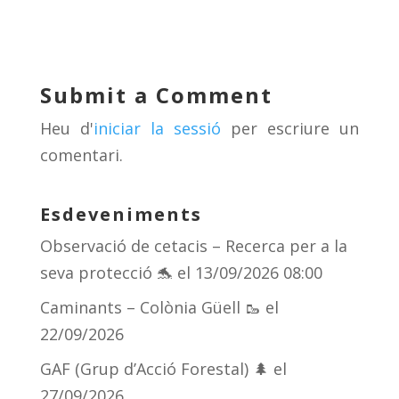
e
re
e
m
sk
a
gr
p
y
d
a
ar
Submit a Comment
s
m
te
Heu d'
iniciar la sessió
per escriure un
ix
comentari.
Esdeveniments
Observació de cetacis – Recerca per a la
seva protecció 🐬
el 13/09/2026 08:00
Caminants – Colònia Güell 🥾
el
22/09/2026
GAF (Grup d’Acció Forestal) 🌲
el
27/09/2026