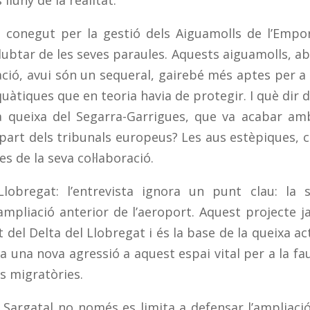
lluny de la realitat.
l, conegut per la gestió dels Aiguamolls de l’Empo
ubtar de les seves paraules. Aquests aiguamolls, a
ció, avui són un sequeral, gairebé més aptes per a
uàtiques que en teoria havia de protegir. I què dir d
a queixa del Segarra-Garrigues, que va acabar am
art dels tribunals europeus? Les aus estèpiques, 
 de la seva col·laboració.
lobregat: l’entrevista ignora un punt clau: la 
ampliació anterior de l’aeroport. Aquest projecte j
 del Delta del Llobregat i és la base de la queixa ac
 una nova agressió a aquest espai vital per a la fa
s migratòries.
? Sargatal no només es limita a defensar l’ampliaci