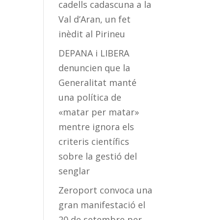
cadells cadascuna a la
Val d’Aran, un fet
inèdit al Pirineu
DEPANA i LIBERA
denuncien que la
Generalitat manté
una política de
«matar per matar»
mentre ignora els
criteris científics
sobre la gestió del
senglar
Zeroport convoca una
gran manifestació el
20 de setembre per