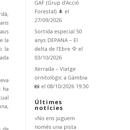
GAF (Grup d’Acció
Forestal) 🌲
el
rdà,
27/09/2026
bans
 aus
Sortida especial 50
e la
anys DEPANA – El
b la
delta de l’Ebre 🦅
el
cada
03/10/2026
Xerrada – Viatge
ornitològic a Gàmbia
seva
📸
el 08/10/2026 19:30
a ha
tual
Últimes
una,
notícies
«No ens juguem
només una pista
ó de