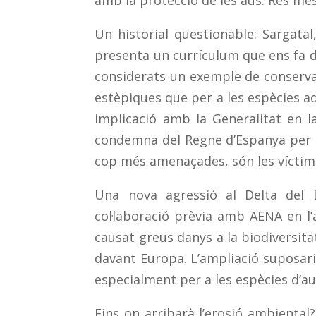
amb la protecció de les aus. Res més 
Un historial qüestionable: Sargata
presenta un currículum que ens fa d
considerats un exemple de conserva
estèpiques que per a les espècies aq
implicació amb la Generalitat en l
condemna del Regne d’Espanya per p
cop més amenaçades, són les víctimes
Una nova agressió al Delta del L
col·laboració prèvia amb AENA en l’
causat greus danys a la biodiversitat
davant Europa. L’ampliació suposaria
especialment per a les espècies d’au
Fins on arribarà l’erosió ambiental