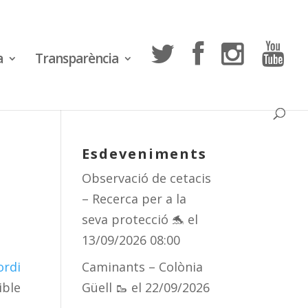
a
Transparència
Esdeveniments
Observació de cetacis
– Recerca per a la
seva protecció 🐬
el
13/09/2026 08:00
ordi
Caminants – Colònia
ible
Güell 🥾
el 22/09/2026