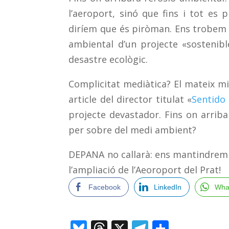
l’aeroport, sinó que fins i tot es
diríem que és piròman. Ens trobem d
ambiental d’un projecte «sostenibl
desastre ecològic.
Complicitat mediàtica? El mateix mi
article del director titulat «
Sentido
projecte devastador. Fins on arrib
per sobre del medi ambient?
DEPANA no callarà: ens mantindrem 
l’ampliació de l’Aeoroport del Prat!
Facebook
LinkedIn
Wha
Bl
T
X
T
C