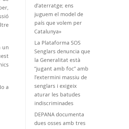
d’aterratge; ens
ber,
juguem el model de
ssió
país que volem per
ltre
Catalunya»
La Plataforma SOS
a un
Senglars denuncia que
uest
la Generalitat està
mics
“jugant amb foc” amb
l’extermini massiu de
senglars i exigeix
No a
aturar les batudes
indiscriminades
DEPANA documenta
dues osses amb tres