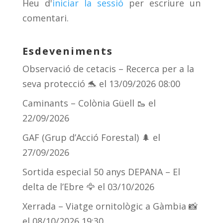
Heu d'
iniciar la sessió
per escriure un
ix
comentari.
Esdeveniments
Observació de cetacis – Recerca per a la
seva protecció 🐬
el 13/09/2026 08:00
Caminants – Colònia Güell 🥾
el
22/09/2026
GAF (Grup d’Acció Forestal) 🌲
el
27/09/2026
Sortida especial 50 anys DEPANA – El
delta de l’Ebre 🦅
el 03/10/2026
Xerrada – Viatge ornitològic a Gàmbia 📸
el 08/10/2026 19:30