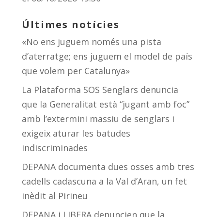
Últimes notícies
«No ens juguem només una pista
d’aterratge; ens juguem el model de país
que volem per Catalunya»
La Plataforma SOS Senglars denuncia
que la Generalitat està “jugant amb foc”
amb l’extermini massiu de senglars i
exigeix aturar les batudes
indiscriminades
DEPANA documenta dues osses amb tres
cadells cadascuna a la Val d’Aran, un fet
inèdit al Pirineu
DEPANA i LIBERA denuncien que la