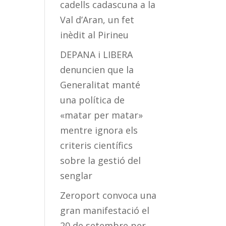
cadells cadascuna a la
Val d’Aran, un fet
inèdit al Pirineu
DEPANA i LIBERA
denuncien que la
Generalitat manté
una política de
«matar per matar»
mentre ignora els
criteris científics
sobre la gestió del
senglar
Zeroport convoca una
gran manifestació el
20 de setembre per