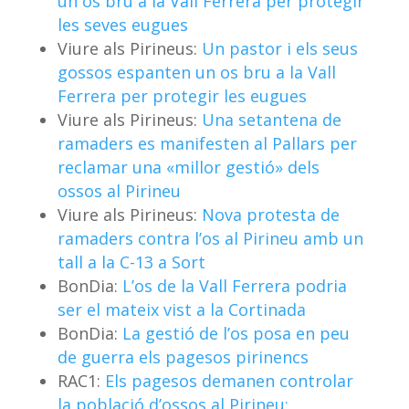
un os bru a la Vall Ferrera per protegir
les seves eugues
Viure als Pirineus:
Un pastor i els seus
gossos espanten un os bru a la Vall
Ferrera per protegir les eugues
Viure als Pirineus:
Una setantena de
ramaders es manifesten al Pallars per
reclamar una «millor gestió» dels
ossos al Pirineu
Viure als Pirineus:
Nova protesta de
ramaders contra l’os al Pirineu amb un
tall a la C-13 a Sort
BonDia:
L’os de la Vall Ferrera podria
ser el mateix vist a la Cortinada
BonDia:
La gestió de l’os posa en peu
de guerra els pagesos pirinencs
RAC1:
Els pagesos demanen controlar
la població d’ossos al Pirineu: