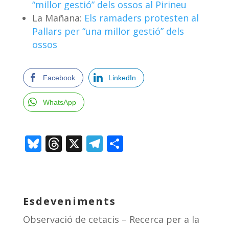
“millor gestió” dels ossos al Pirineu
La Mañana:
Els ramaders protesten al
Pallars per “una millor gestió” dels
ossos
Facebook
LinkedIn
WhatsApp
Bl
T
X
T
C
u
h
el
o
e
re
e
m
sk
a
gr
p
Esdeveniments
y
d
a
ar
Observació de cetacis – Recerca per a la
s
m
te