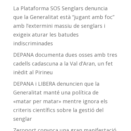
La Plataforma SOS Senglars denuncia
que la Generalitat està “jugant amb foc”
amb l’extermini massiu de senglars i
exigeix aturar les batudes
indiscriminades
DEPANA documenta dues osses amb tres
cadells cadascuna a la Val d’Aran, un fet
inèdit al Pirineu
DEPANA i LIBERA denuncien que la
Generalitat manté una política de
«matar per matar» mentre ignora els
criteris científics sobre la gestió del
senglar
Zeroport convoca una gran manifestació