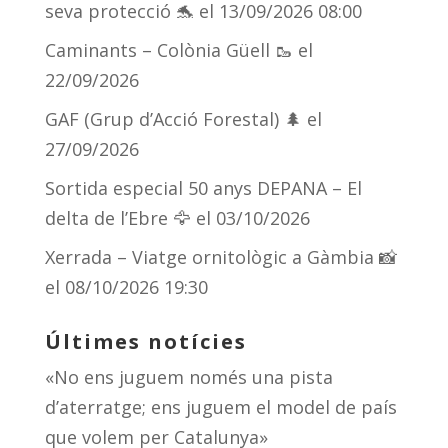
seva protecció 🐬
el 13/09/2026 08:00
ix
Caminants – Colònia Güell 🥾
el
22/09/2026
GAF (Grup d’Acció Forestal) 🌲
el
27/09/2026
Sortida especial 50 anys DEPANA – El
delta de l’Ebre 🦅
el 03/10/2026
Xerrada – Viatge ornitològic a Gàmbia 📸
el 08/10/2026 19:30
Últimes notícies
«No ens juguem només una pista
d’aterratge; ens juguem el model de país
que volem per Catalunya»