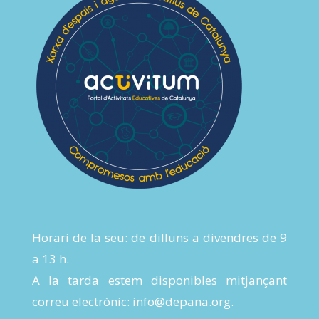
Horari de la seu: de dilluns a divendres de 9
a 13 h.
A la tarda estem disponibles mitjançant
correu electrònic:
info@depana.org
.