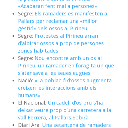
«Acabaran fent mal a persones»
Segre:
Els ramaders es manifesten al
Pallars per reclamar una «millor
gestió» dels ossos al Pirineu
Segre:
Protestes al Pirineu arran
d’albirar ossos a prop de persones i
zones habitades
Segre:
Nou encontre amb un os al
Pirineu: un ramader en foragita un que
s’atansava a les seues eugues
Nació:
«La població d’ossos augmenta i
creixen les interaccions amb els
humans»
El Nacional:
Un cadell d’os bru s’ha
deixat veure prop d’una carretera a la
vall Ferrera, al Pallars Sobirà
Diari Ara:
Una setantena de ramaders