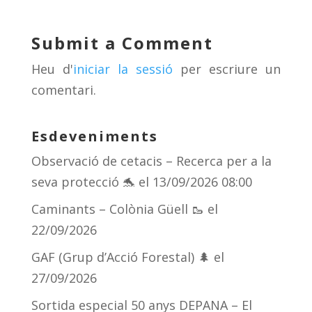
sk
a
gr
p
y
d
a
ar
Submit a Comment
s
m
te
Heu d'
iniciar la sessió
per escriure un
ix
comentari.
Esdeveniments
Observació de cetacis – Recerca per a la
seva protecció 🐬
el 13/09/2026 08:00
Caminants – Colònia Güell 🥾
el
22/09/2026
GAF (Grup d’Acció Forestal) 🌲
el
27/09/2026
Sortida especial 50 anys DEPANA – El