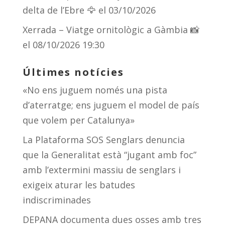
delta de l’Ebre 🦅
el 03/10/2026
Xerrada – Viatge ornitològic a Gàmbia 📸
el 08/10/2026 19:30
Últimes notícies
«No ens juguem només una pista
d’aterratge; ens juguem el model de país
que volem per Catalunya»
La Plataforma SOS Senglars denuncia
que la Generalitat està “jugant amb foc”
amb l’extermini massiu de senglars i
exigeix aturar les batudes
indiscriminades
DEPANA documenta dues osses amb tres