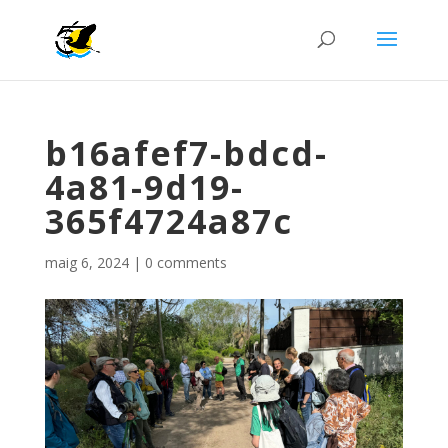
b16afef7-bdcd-
4a81-9d19-
365f4724a87c
maig 6, 2024
|
0 comments