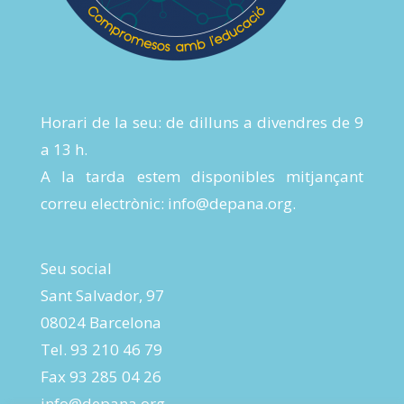
Horari de la seu: de dilluns a divendres de 9
a 13 h.
A la tarda estem disponibles mitjançant
correu electrònic:
info@depana.org
.
Seu social
Sant Salvador, 97
08024 Barcelona
Tel. 93 210 46 79
Fax 93 285 04 26
info@depana.org