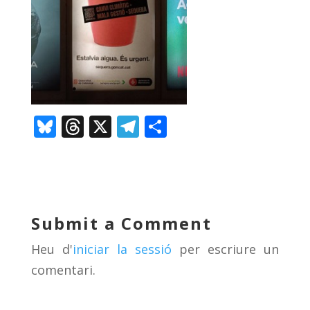
Bl
T
X
T
C
u
h
el
o
e
re
e
m
sk
a
gr
p
y
d
a
ar
Submit a Comment
s
m
te
Heu d'
iniciar la sessió
per escriure un
ix
comentari.