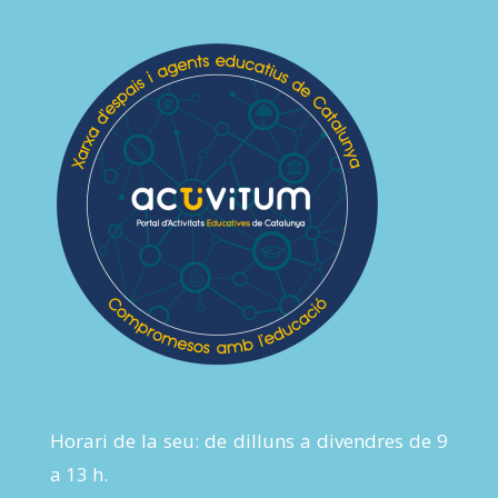
Horari de la seu: de dilluns a divendres de 9
a 13 h.