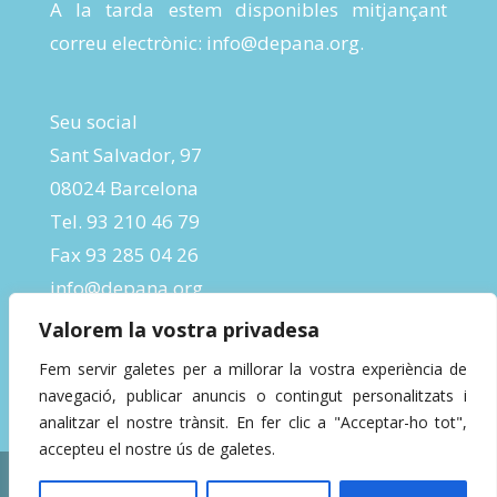
A la tarda estem disponibles mitjançant
correu electrònic:
info@depana.org
.
Seu social
Sant Salvador, 97
08024 Barcelona
Tel. 93 210 46 79
Fax 93 285 04 26
info@depana.org
Valorem la vostra privadesa
Fem servir galetes per a millorar la vostra experiència de
navegació, publicar anuncis o contingut personalitzats i
analitzar el nostre trànsit. En fer clic a "Acceptar-ho tot",
accepteu el nostre ús de galetes.
Designed by
InBeta Crafts
| Powered by