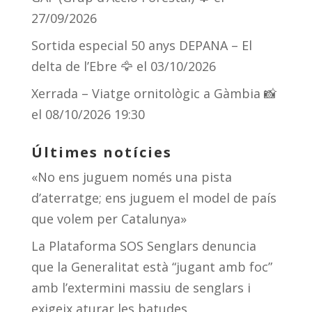
27/09/2026
Sortida especial 50 anys DEPANA – El
delta de l’Ebre 🦅
el 03/10/2026
Xerrada – Viatge ornitològic a Gàmbia 📸
el 08/10/2026 19:30
Últimes notícies
«No ens juguem només una pista
d’aterratge; ens juguem el model de país
que volem per Catalunya»
La Plataforma SOS Senglars denuncia
que la Generalitat està “jugant amb foc”
amb l’extermini massiu de senglars i
exigeix aturar les batudes