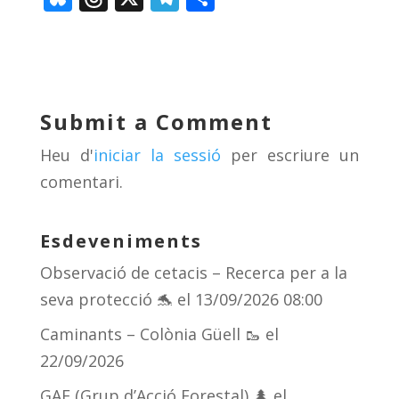
u
h
el
o
e
re
e
m
sk
a
gr
p
y
d
a
ar
Submit a Comment
s
m
te
Heu d'
iniciar la sessió
per escriure un
ix
comentari.
Esdeveniments
Observació de cetacis – Recerca per a la
seva protecció 🐬
el 13/09/2026 08:00
Caminants – Colònia Güell 🥾
el
22/09/2026
GAF (Grup d’Acció Forestal) 🌲
el