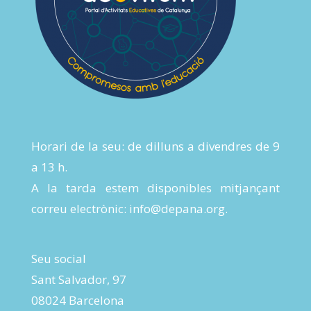
Horari de la seu: de dilluns a divendres de 9
a 13 h.
A la tarda estem disponibles mitjançant
correu electrònic:
info@depana.org
.
Seu social
Sant Salvador, 97
08024 Barcelona