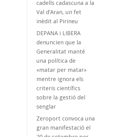
cadells cadascuna a la
Val d’Aran, un fet
inèdit al Pirineu
DEPANA i LIBERA
denuncien que la
Generalitat manté
una política de
«matar per matar»
mentre ignora els
criteris científics
sobre la gestió del
senglar
Zeroport convoca una
gran manifestació el
20 de setembre per