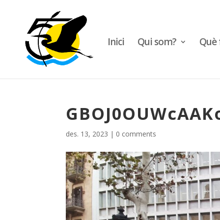
Inici
Qui som?
Què 
GBOJ0OUWcAAK
des. 13, 2023
|
0 comments