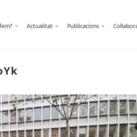
fem?
Actualitat
Publicacions
Col·labor
oYk