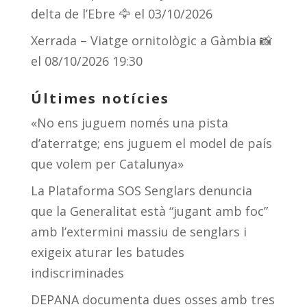
delta de l’Ebre 🦅
el 03/10/2026
Xerrada – Viatge ornitològic a Gàmbia 📸
el 08/10/2026 19:30
Últimes notícies
«No ens juguem només una pista
d’aterratge; ens juguem el model de país
que volem per Catalunya»
La Plataforma SOS Senglars denuncia
que la Generalitat està “jugant amb foc”
amb l’extermini massiu de senglars i
exigeix aturar les batudes
indiscriminades
DEPANA documenta dues osses amb tres