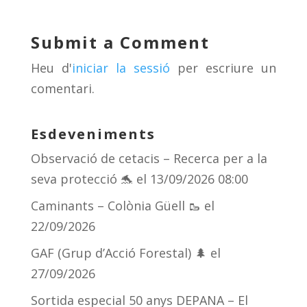
sk
a
gr
p
y
d
a
ar
Submit a Comment
s
m
te
Heu d'
iniciar la sessió
per escriure un
ix
comentari.
Esdeveniments
Observació de cetacis – Recerca per a la
seva protecció 🐬
el 13/09/2026 08:00
Caminants – Colònia Güell 🥾
el
22/09/2026
GAF (Grup d’Acció Forestal) 🌲
el
27/09/2026
Sortida especial 50 anys DEPANA – El