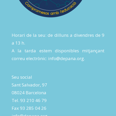
Horari de la seu: de dilluns a divendres de 9
a 13 h.
A la tarda estem disponibles mitjançant
correu electrònic:
info@depana.org
.
Seu social
Sant Salvador, 97
08024 Barcelona
Tel. 93 210 46 79
Fax 93 285 04 26
info@depana.org