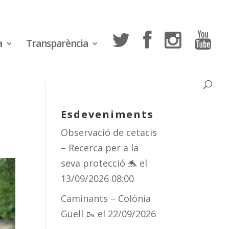
a
Transparència
Esdeveniments
Observació de cetacis
– Recerca per a la
seva protecció 🐬
el
13/09/2026 08:00
Caminants – Colònia
Güell 🥾
el 22/09/2026