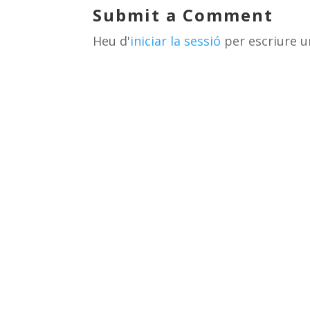
y
d
a
ar
Submit a Comment
s
m
te
Heu d'
iniciar la sessió
per escriure u
ix