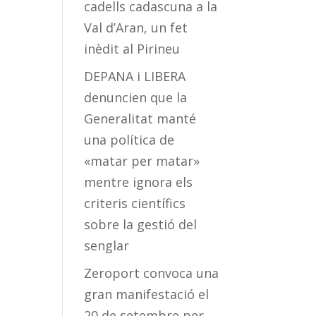
cadells cadascuna a la
Val d’Aran, un fet
inèdit al Pirineu
DEPANA i LIBERA
denuncien que la
Generalitat manté
una política de
«matar per matar»
mentre ignora els
criteris científics
sobre la gestió del
senglar
Zeroport convoca una
gran manifestació el
20 de setembre per