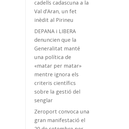
cadells cadascuna a la
Val d’Aran, un fet
inèdit al Pirineu
DEPANA i LIBERA
denuncien que la
Generalitat manté
una política de
«matar per matar»
mentre ignora els
criteris científics
sobre la gestió del
senglar
Zeroport convoca una
gran manifestació el
20 de setembre per