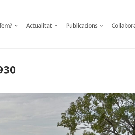
fem?
Actualitat
Publicacions
Col·labor
930