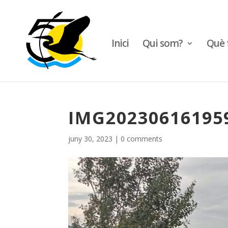
Inici
Qui som?
Què 
IMG20230616195
juny 30, 2023
|
0 comments