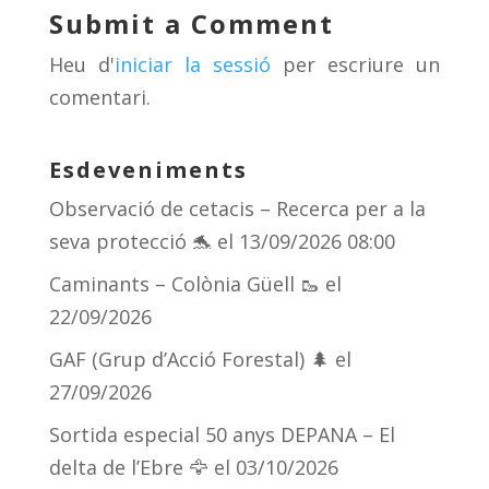
y
d
a
ar
Submit a Comment
s
m
te
Heu d'
iniciar la sessió
per escriure un
ix
comentari.
Esdeveniments
Observació de cetacis – Recerca per a la
seva protecció 🐬
el 13/09/2026 08:00
Caminants – Colònia Güell 🥾
el
22/09/2026
GAF (Grup d’Acció Forestal) 🌲
el
27/09/2026
Sortida especial 50 anys DEPANA – El
delta de l’Ebre 🦅
el 03/10/2026