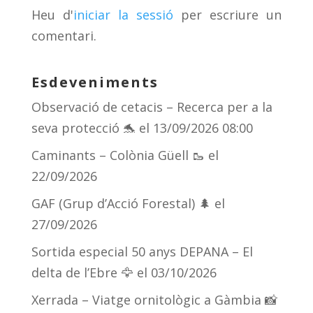
s
m
te
Heu d'
iniciar la sessió
per escriure un
ix
comentari.
Esdeveniments
Observació de cetacis – Recerca per a la
seva protecció 🐬
el 13/09/2026 08:00
Caminants – Colònia Güell 🥾
el
22/09/2026
GAF (Grup d’Acció Forestal) 🌲
el
27/09/2026
Sortida especial 50 anys DEPANA – El
delta de l’Ebre 🦅
el 03/10/2026
Xerrada – Viatge ornitològic a Gàmbia 📸