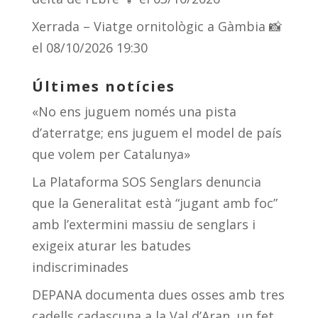
Xerrada – Viatge ornitològic a Gàmbia 📸
el 08/10/2026 19:30
Últimes notícies
«No ens juguem només una pista
d’aterratge; ens juguem el model de país
que volem per Catalunya»
La Plataforma SOS Senglars denuncia
que la Generalitat està “jugant amb foc”
amb l’extermini massiu de senglars i
exigeix aturar les batudes
indiscriminades
DEPANA documenta dues osses amb tres
cadells cadascuna a la Val d’Aran, un fet