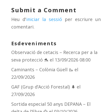
y
d
a
ar
Submit a Comment
s
m
te
Heu d'
iniciar la sessió
per escriure un
ix
comentari.
Esdeveniments
Observació de cetacis – Recerca per a la
seva protecció 🐬
el 13/09/2026 08:00
Caminants – Colònia Güell 🥾
el
22/09/2026
GAF (Grup d’Acció Forestal) 🌲
el
27/09/2026
Sortida especial 50 anys DEPANA – El
delta de l’Ebre 🦅
el 03/10/2026