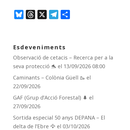
Bl
T
X
T
C
u
h
el
o
e
re
e
m
sk
a
gr
p
Esdeveniments
y
d
a
ar
Observació de cetacis – Recerca per a la
s
m
te
seva protecció 🐬
el 13/09/2026 08:00
ix
Caminants – Colònia Güell 🥾
el
22/09/2026
GAF (Grup d’Acció Forestal) 🌲
el
27/09/2026
Sortida especial 50 anys DEPANA – El
delta de l’Ebre 🦅
el 03/10/2026