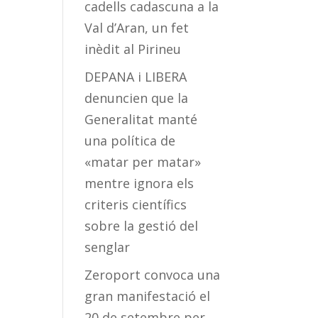
cadells cadascuna a la
Val d’Aran, un fet
inèdit al Pirineu
DEPANA i LIBERA
denuncien que la
Generalitat manté
una política de
«matar per matar»
mentre ignora els
criteris científics
sobre la gestió del
senglar
Zeroport convoca una
gran manifestació el
20 de setembre per