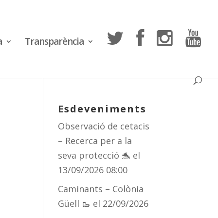
a
Transparència
Esdeveniments
Observació de cetacis
– Recerca per a la
seva protecció 🐬
el
13/09/2026 08:00
Caminants – Colònia
Güell 🥾
el 22/09/2026