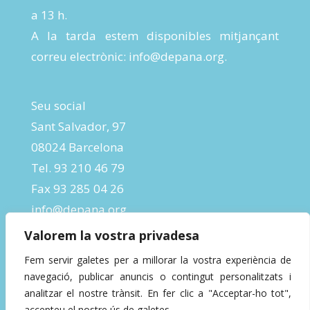
a 13 h.
A la tarda estem disponibles mitjançant
correu electrònic:
info@depana.org
.
Seu social
Sant Salvador, 97
08024 Barcelona
Tel. 93 210 46 79
Fax 93 285 04 26
info@depana.org
Valorem la vostra privadesa
Fem servir galetes per a millorar la vostra experiència de
navegació, publicar anuncis o contingut personalitzats i
analitzar el nostre trànsit. En fer clic a "Acceptar-ho tot",
accepteu el nostre ús de galetes.