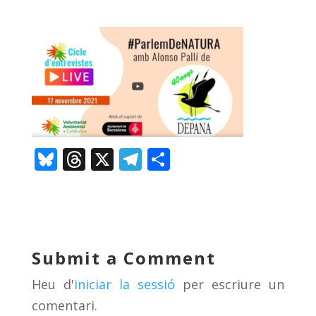
Bl
T
X
T
C
u
h
el
o
e
re
e
m
sk
a
gr
p
y
d
a
ar
Submit a Comment
s
m
te
Heu d'
iniciar la sessió
per escriure un
ix
comentari.