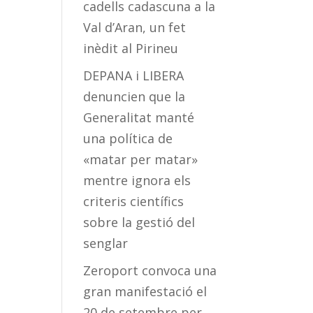
cadells cadascuna a la
Val d’Aran, un fet
inèdit al Pirineu
DEPANA i LIBERA
denuncien que la
Generalitat manté
una política de
«matar per matar»
mentre ignora els
criteris científics
sobre la gestió del
senglar
Zeroport convoca una
gran manifestació el
20 de setembre per