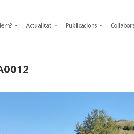
fem?
Actualitat
Publicacions
Col·labor
A0012