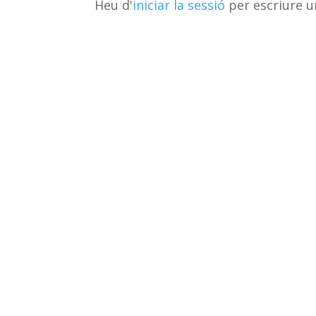
Heu d'
iniciar la sessió
per escriure u
ix