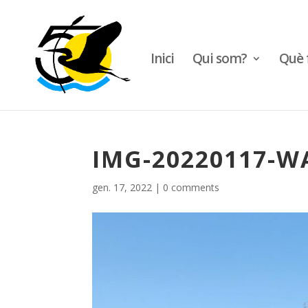
Inici
Qui som?
Què 
IMG-20220117-W
gen. 17, 2022
|
0 comments