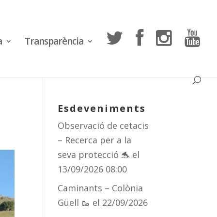
a
Transparència
Esdeveniments
Observació de cetacis
– Recerca per a la
seva protecció 🐬
el
13/09/2026 08:00
Caminants – Colònia
Güell 🥾
el 22/09/2026