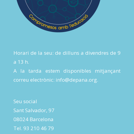
Horari de la seu: de dilluns a divendres de 9
a 13 h.
A la tarda estem disponibles mitjançant
correu electrònic:
info@depana.org
.
Seu social
Sant Salvador, 97
08024 Barcelona
Tel. 93 210 46 79