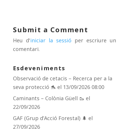
e
re
e
m
sk
a
gr
p
y
d
a
ar
Submit a Comment
s
m
te
Heu d'
iniciar la sessió
per escriure un
ix
comentari.
Esdeveniments
Observació de cetacis – Recerca per a la
seva protecció 🐬
el 13/09/2026 08:00
Caminants – Colònia Güell 🥾
el
22/09/2026
GAF (Grup d’Acció Forestal) 🌲
el
27/09/2026